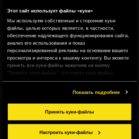
Этот сайт использует файлы «куки»
Мы используем собственные и сторонние куки-
файлы, целью которых является, в частности,
обеспечение надлежащего функционирования сайта,
анализ его использования и показ
персонализированной рекламы на основании вашего
просмотра и интереса к нашему контенту. Вы можете
принять все куки-файлы нажатием на кнопку
"Принять куки-файлы", отклонить куки-файлы
нажатием на кнопку "Отклонить куки-файлы" или
настроить куки-файлы нажатием на кнопку
Показать подробнее
"Настроить куки-файлы". Для получения более
подробной информации ознакомьтесь с нашими
Правилами применения куки-файлов
.
Принять куки-файлы
TORRES ПРЯНЫЙ
ЛИМОН
Настроить куки-файлы