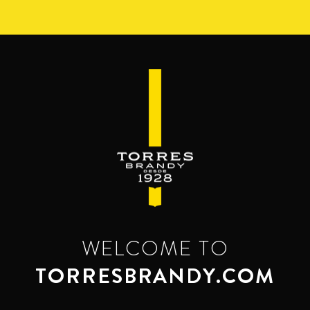
Перейти
к
основному
содержанию
WELCOME TO
TORRESBRANDY.COM