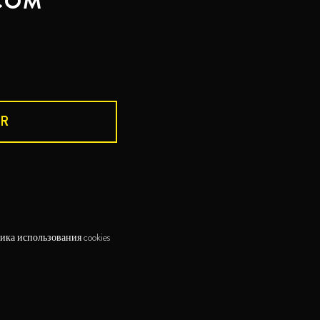
COM
R
ика использования cookies
TORRES 15
TORRES ALTA LUZ
TORRES 20