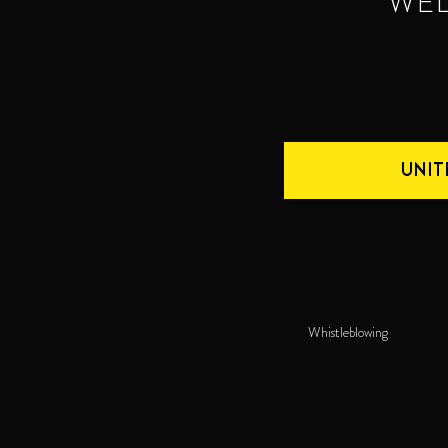
WE
UNIT
Whistleblowing
TORRES 5
TORRES 10