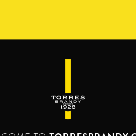
СОРТИМЕНТ
РЕСЕРВА ДЕЛЬ МАМУТ
BEYOND TH
НАШИ
БРЕНДИ
 и до сегодняшнего дня, дух преодо
ршенству воплотились в разнообра
известность и многочисленные нагр