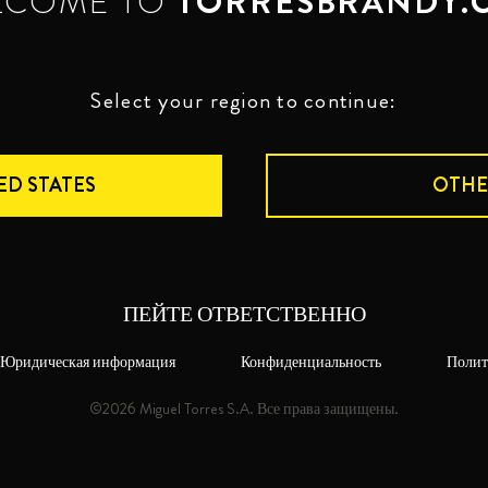
LCOME TO
TORRESBRANDY.
Select your region to continue:
ED STATES
OTHE
ПЕЙТЕ ОТВЕТСТВЕННО
Юридическая информация
Конфиденциальность
Полит
©2026 Miguel Torres S.A. Все права защищены.
TORRES 10 DOUBLE
TORRES SPICED
BARREL