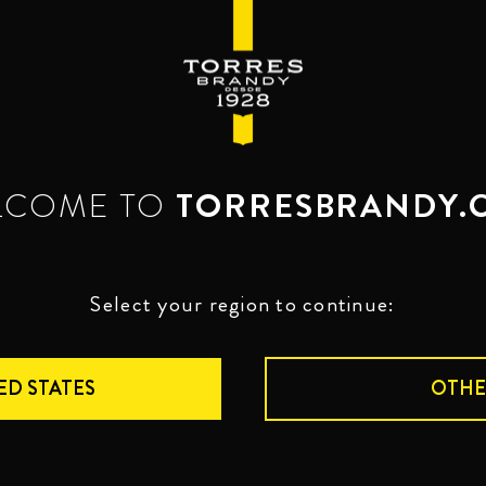
ARNAU
DE VILANOVA
LCOME TO
TORRESBRANDY.
 Arnau de Vilanova произвел
qua Vitae»), «воду жизни» -
й из вина для медицинских
о «бренди» - голландского
Select your region to continue:
чает «жженое вино». В XVI
пцы дистиллировали вино в
убах, а для его хранения и
ED STATES
OTHE
пользовали дубовые бочки