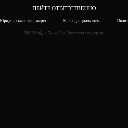
ПЕЙТЕ ОТВЕТСТВЕННО
JUAN TORRES
Юридическая информация
Конфиденциальность
Полит
©2026 Miguel Torres S.A. Все права защищены.
В 1928 году, Juan Torres Ca
второго поколения семьи 
гуманистическое наследие
Juan Torres Casals начал п
выдержанный бренди из л
региона Пенедес (Барсело
бренди он дистиллировал
выдерживал его в дубовых 
увенчались успехом, и со
стали восприниматься как