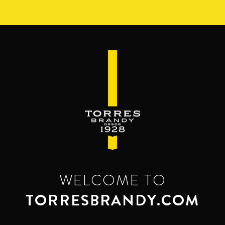
Перейти
к
основному
содержанию
WELCOME TO
TORRESBRANDY.COM