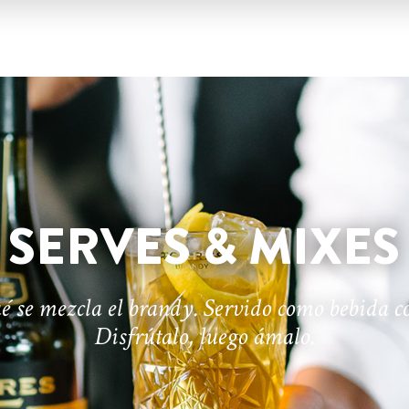
SERVES & MIXES
é se mezcla el brandy. Servido como bebida c
Disfrútalo, luego ámalo.