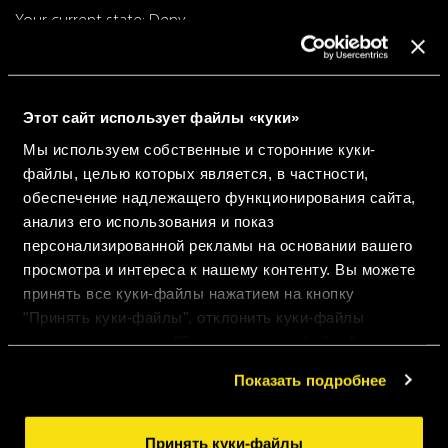
Your current state: Deny.
Change your consent
Cookie declaration last updated on 21/07/2026 by
Cookiebot
:
Этот сайт использует файлы «куки»
Мы используем собственные и сторонние куки-
Кроме того, если пользователь хочет избежать
файлы, целью которых является, в частности,
установки куки-файлов, он может активировать эту
обеспечение надлежащего функционирования сайта,
функцию:
анализ его использования и показ
персонализированной рекламы на основании вашего
просмотра и интереса к нашему контенту. Вы можете
Частный просмотр, при котором ваш браузер
принять все куки-файлы нажатием на кнопку
перестает сохранять историю просмотров, пароли
"Принять куки-файлы", отклонить куки-файлы
веб-сайтов, куки-файлы и другую информацию с
нажатием на кнопку "Отклонить куки-файлы" или
посещаемых вами страниц; или
настроить куки-файлы нажатием на кнопку
Показать подробнее
функции "без отслеживания", с помощью которой
"Настроить куки-файлы". Для получения более
браузер просит посещаемые вами сайты не
подробной информации ознакомьтесь с нашими
отслеживать ваши привычки в просмотре, чтобы,
Правилами применения куки-файлов
.
Принять куки-файлы