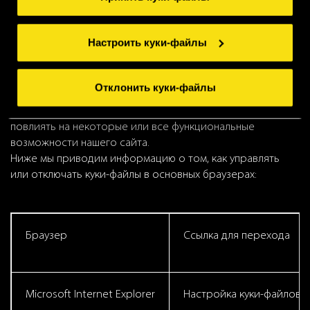
например, предоставлять вам рекламу,
представляющую для вас интерес на посещаемых
вами сайтах.
Настроить куки-файлы
Мы рекомендуем вам обратиться к разделу справки
вашего браузера для получения информации о
Отклонить куки-файлы
различных вариантах управления куки-файлами.
Обратите внимание, что блокировка куки-файлов может
повлиять на некоторые или все функциональные
возможности нашего сайта.
Ниже мы приводим информацию о том, как управлять
или отключать куки-файлы в основных браузерах:
Браузер
Ссылка для перехода
Microsoft Internet Explorer
Настройка куки-файлов в 