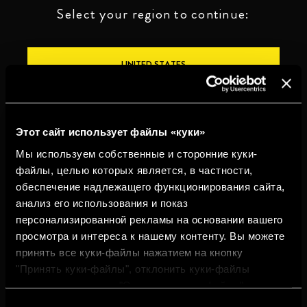
Select your region to continue:
UNITED STATES
OTHER
Этот сайт использует файлы «куки»
Мы используем собственные и сторонние куки-
файлы, целью которых является, в частности,
обеспечение надлежащего функционирования сайта,
ПЕЙТЕ ОТВЕТСТВЕННО
анализ его использования и показ
персонализированной рекламы на основании вашего
Whistleblowing
Юридическая
Конфиденциальность
Политика
просмотра и интереса к нашему контенту. Вы можете
информация
использования
cookies
принять все куки-файлы нажатием на кнопку
"Принять куки-файлы", отклонить куки-файлы
©2026 Miguel Torres S.A. Все права защищены.
нажатием на кнопку "Отклонить куки-файлы" или
настроить куки-файлы нажатием на кнопку