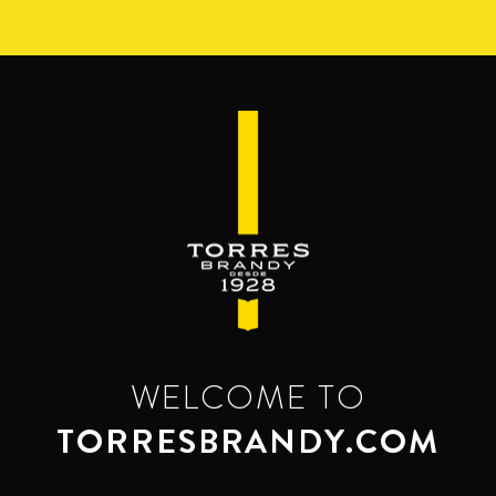
Перейти
к
основному
содержанию
WELCOME TO
TORRESBRANDY.COM