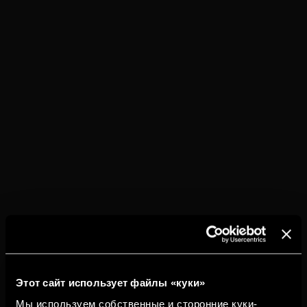
Torres Alta Luz станет прекрасным дополнением для
аперитивов и блюд из свежей или копчёной рыбы,
лангустов или крабов, он также хорошо сочетается с
фруктовым или овощным салатом.
ИНГРЕДИЕНТЫ
Torres Alta Luz
Большой кусок льда или 4 кубика льда
нормального размера
ПРИГОТОВЛЕНИЕ
В низкий бокал Old Fashioned положить
большой кусок льда или 4 кубика льда
Этот сайт использует файлы «куки»
нормального размера.
Мы используем собственные и сторонние куки-