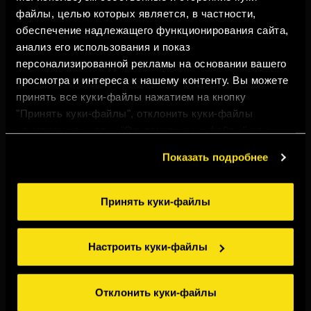
Добавить 50 мл Torres Alta Luz.
файлы, целью которых является, в частности,
обеспечение надлежащего функционирования сайта,
анализ его использования и показ
персонализированной рекламы на основании вашего
просмотра и интереса к нашему контенту. Вы можете
принять все куки-файлы нажатием на кнопку
ВАМ ТАКЖЕ МОЖЕТ
"Принять куки-файлы", отклонить куки-файлы
ПОНРАВИТЬСЯ
нажатием на кнопку "Отклонить куки-файлы" или
настроить куки-файлы нажатием на кнопку
Показать подробнее
"Настроить куки-файлы". Для получения более
подробной информации ознакомьтесь с нашими
Правилами применения куки-файлов
.
Принять куки-файлы
Настроить куки-файлы
Отклонить куки-файлы