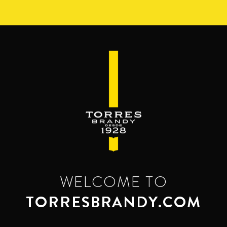
Перейти
к
основному
содержанию
WELCOME TO
TORRESBRANDY.COM