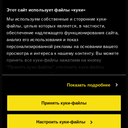
Этот сайт использует файлы «куки»
Мы используем собственные и сторонние куки-
файлы, целью которых является, в частности,
обеспечение надлежащего функционирования сайта,
анализ его использования и показ
персонализированной рекламы на основании вашего
просмотра и интереса к нашему контенту. Вы можете
принять все куки-файлы нажатием на кнопку
"Принять куки-файлы", отклонить куки-файлы
нажатием на кнопку "Отклонить куки-файлы" или
настроить куки-файлы нажатием на кнопку
Показать подробнее
"Настроить куки-файлы". Для получения более
подробной информации ознакомьтесь с нашими
Правилами применения куки-файлов
.
Принять куки-файлы
TORRES ПРЯНЫЙ
ЛИМОН
Настроить куки-файлы