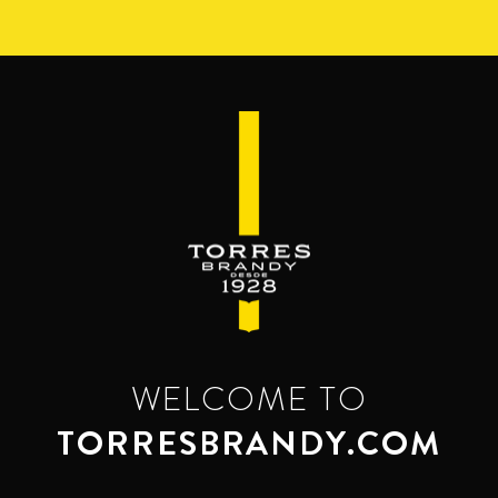
Перейти
к
основному
содержанию
WELCOME TO
TORRESBRANDY.COM