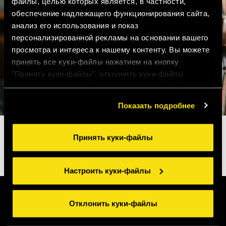
файлы, целью которых является, в частности,
обеспечение надлежащего функционирования сайта,
анализ его использования и показ
персонализированной рекламы на основании вашего
просмотра и интереса к нашему контенту. Вы можете
принять все куки-файлы нажатием на кнопку
"Принять куки-файлы", отклонить куки-файлы
нажатием на кнопку "Отклонить куки-файлы" или
настроить куки-файлы нажатием на кнопку
Показать подробнее
"Настроить куки-файлы". Для получения более
подробной информации ознакомьтесь с нашими
Правилами применения куки-файлов
.
Принять куки-файлы
Настроить куки-файлы
Отклонить куки-файлы