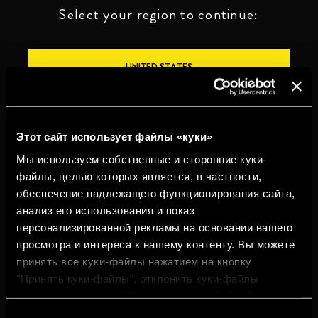
Select your region to continue:
UNITED STATES
OTHER
Этот сайт использует файлы «куки»
Мы используем собственные и сторонние куки-
файлы, целью которых является, в частности,
обеспечение надлежащего функционирования сайта,
ПЕЙТЕ ОТВЕТСТВЕННО
анализ его использования и показ
персонализированной рекламы на основании вашего
Whistleblowing
Юридическая
Конфиденциальность
Политика
просмотра и интереса к нашему контенту. Вы можете
информация
использования
cookies
принять все куки-файлы нажатием на кнопку
"Принять куки-файлы", отклонить куки-файлы
©2026 Miguel Torres S.A. Все права защищены.
нажатием на кнопку "Отклонить куки-файлы" или
настроить куки-файлы нажатием на кнопку