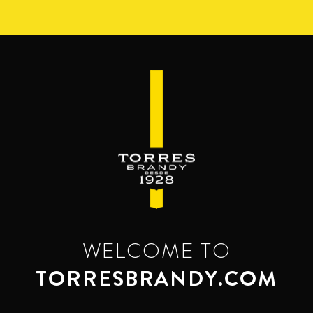
Перейти
к
основному
содержанию
WELCOME TO
TORRESBRANDY.COM