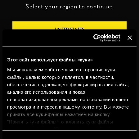
Select your region to continue:
UNITED STATES
OTHER
Этот сайт использует файлы «куки»
Мы используем собственные и сторонние куки-
файлы, целью которых является, в частности,
обеспечение надлежащего функционирования сайта,
ПЕЙТЕ ОТВЕТСТВЕННО
анализ его использования и показ
персонализированной рекламы на основании вашего
Whistleblowing
Юридическая
Конфиденциальность
Политика
просмотра и интереса к нашему контенту. Вы можете
информация
использования
cookies
принять все куки-файлы нажатием на кнопку
"Принять куки-файлы", отклонить куки-файлы
©2026 Miguel Torres S.A. Все права защищены.
нажатием на кнопку "Отклонить куки-файлы" или
настроить куки-файлы нажатием на кнопку