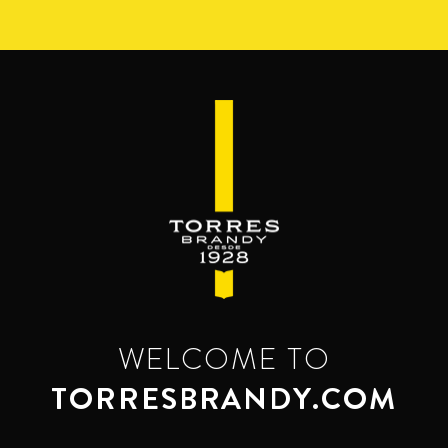
Перейти
к
основному
содержанию
WELCOME TO
TORRESBRANDY.COM