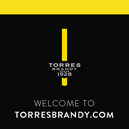
Перейти
к
основному
содержанию
WELCOME TO
TORRESBRANDY.COM