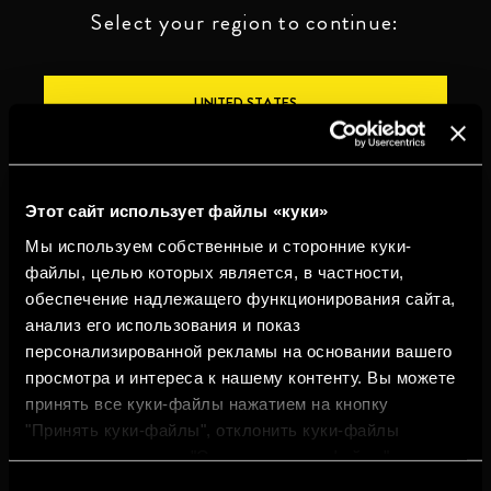
Select your region to continue:
UNITED STATES
OTHER
Этот сайт использует файлы «куки»
Мы используем собственные и сторонние куки-
файлы, целью которых является, в частности,
обеспечение надлежащего функционирования сайта,
ПЕЙТЕ ОТВЕТСТВЕННО
анализ его использования и показ
персонализированной рекламы на основании вашего
Whistleblowing
Юридическая
Конфиденциальность
Политика
просмотра и интереса к нашему контенту. Вы можете
информация
использования
cookies
принять все куки-файлы нажатием на кнопку
"Принять куки-файлы", отклонить куки-файлы
©2026 Miguel Torres S.A. Все права защищены.
нажатием на кнопку "Отклонить куки-файлы" или
настроить куки-файлы нажатием на кнопку