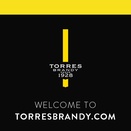
Pasar
al
contenido
principal
WELCOME TO
TORRESBRANDY.COM