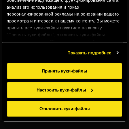
TORRES ПРЯНЫЙ
ЛИМОН
анализ его использования и показ
персонализированной рекламы на основании вашего
просмотра и интереса к нашему контенту. Вы можете
принять все куки-файлы нажатием на кнопку
"Принять куки-файлы", отклонить куки-файлы
нажатием на кнопку "Отклонить куки-файлы" или
настроить куки-файлы нажатием на кнопку
Показать подробнее
"Настроить куки-файлы". Для получения более
подробной информации ознакомьтесь с нашими
Правилами применения куки-файлов
.
Принять куки-файлы
Настроить куки-файлы
Отклонить куки-файлы