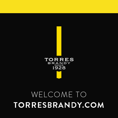
Перейти
к
основному
содержанию
WELCOME TO
TORRESBRANDY.COM