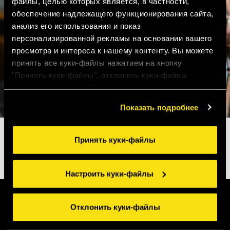
файлы, целью которых является, в частности,
обеспечение надлежащего функционирования сайта,
анализ его использования и показ
персонализированной рекламы на основании вашего
просмотра и интереса к нашему контенту. Вы можете
принять все куки-файлы нажатием на кнопку
"Принять куки-файлы", отклонить куки-файлы
нажатием на кнопку "Отклонить куки-файлы" или
настроить куки-файлы нажатием на кнопку
Показать подробнее
"Настроить куки-файлы". Для получения более
подробной информации ознакомьтесь с нашими
Правилами применения куки-файлов
.
Принять куки-файлы
Настроить куки-файлы
Отклонить куки-файлы