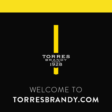
Перейти
к
основному
содержанию
WELCOME TO
TORRESBRANDY.COM