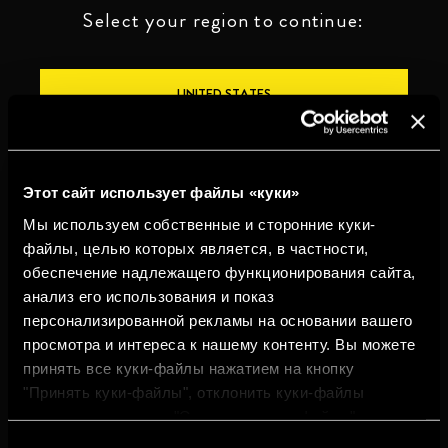
Select your region to continue:
UNITED STATES
OTHER
Этот сайт использует файлы «куки»
Мы используем собственные и сторонние куки-
файлы, целью которых является, в частности,
обеспечение надлежащего функционирования сайта,
ПЕЙТЕ ОТВЕТСТВЕННО
анализ его использования и показ
персонализированной рекламы на основании вашего
Whistleblowing
Юридическая
Конфиденциальность
Политика
просмотра и интереса к нашему контенту. Вы можете
информация
использования
cookies
принять все куки-файлы нажатием на кнопку
"Принять куки-файлы", отклонить куки-файлы
©2026 Miguel Torres S.A. Все права защищены.
нажатием на кнопку "Отклонить куки-файлы" или
настроить куки-файлы нажатием на кнопку