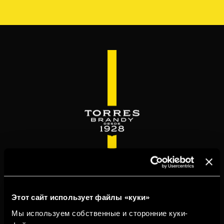
Перейти
к
основному
содержанию
WELCOME TO
TORRESBRANDY.COM
Этот сайт использует файлы «куки»
Мы используем собственные и сторонние куки-