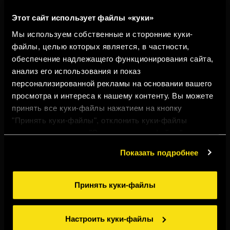
Этот сайт использует файлы «куки»
Мы используем собственные и сторонние куки-
файлы, целью которых является, в частности,
обеспечение надлежащего функционирования сайта,
анализ его использования и показ
персонализированной рекламы на основании вашего
просмотра и интереса к нашему контенту. Вы можете
принять все куки-файлы нажатием на кнопку
"Принять куки-файлы", отклонить куки-файлы
нажатием на кнопку "Отклонить куки-файлы" или
настроить куки-файлы нажатием на кнопку
Показать подробнее
"Настроить куки-файлы". Для получения более
подробной информации ознакомьтесь с нашими
Правилами применения куки-файлов
.
Принять куки-файлы
TORRES ПРЯНЫЙ
ЛИМОН
Настроить куки-файлы