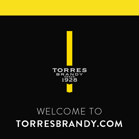
Перейти
к
основному
содержанию
WELCOME TO
TORRESBRANDY.COM