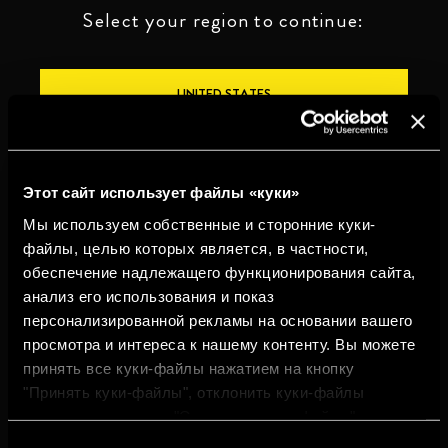
Select your region to continue:
UNITED STATES
OTHER
Этот сайт использует файлы «куки»
Мы используем собственные и сторонние куки-
файлы, целью которых является, в частности,
обеспечение надлежащего функционирования сайта,
ПЕЙТЕ ОТВЕТСТВЕННО
анализ его использования и показ
персонализированной рекламы на основании вашего
Whistleblowing
Юридическая
Конфиденциальность
Политика
просмотра и интереса к нашему контенту. Вы можете
информация
использования
cookies
принять все куки-файлы нажатием на кнопку
"Принять куки-файлы", отклонить куки-файлы
©2026 Miguel Torres S.A. Все права защищены.
нажатием на кнопку "Отклонить куки-файлы" или
настроить куки-файлы нажатием на кнопку