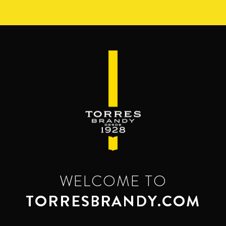
Перейти
к
основному
содержанию
WELCOME TO
TORRESBRANDY.COM