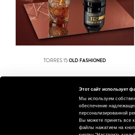
TORRES 15
OLD FASHIONED
Этот сайт использует ф
Мы используем собствен
обеспечение надлежащег
персонализированной рек
Вы можете принять все к
файлы нажатием на кноп
кнопку "Настроить куки