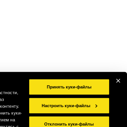
Принять куки-файлы
стности,
аз
Настроить куки-файлы
контенту.
ПЕЙТЕ ОТВЕТСТВЕННО
нить куки-
тием на
Отклонить куки-файлы
омьтесь с