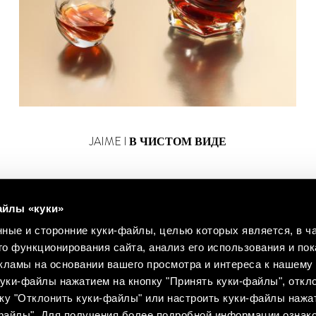
JAIME I
В ЧИСТОМ ВИДЕ
айлы «куки»
ные и сторонние куки-файлы, целью которых является, в ча
о функционирования сайта, анализ его использования и пок
ламы на основании вашего просмотра и интереса к нашему 
уки-файлы нажатием на кнопку "Принять куки-файлы", откло
ку "Отклонить куки-файлы" или настроить куки-файлы нажа
-файлы". Для получения более подробной информации ознак