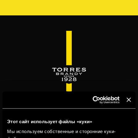
Перейти
к
основному
содержанию
WELCOME TO
TORRESBRANDY.COM
Этот сайт использует файлы «куки»
Мы используем собственные и сторонние куки-