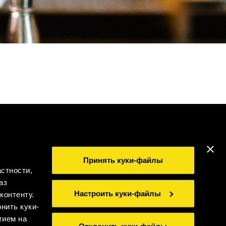
ПЕЙТЕ ОТВЕТСТВЕННО
Принять куки-файлы
стности,
иальность
Юридическая информация
Whistleblowing
аз
©2026 Miguel Torres S.A. Все права защищены.
Настроить куки-файлы
контенту.
нить куки-
тием на