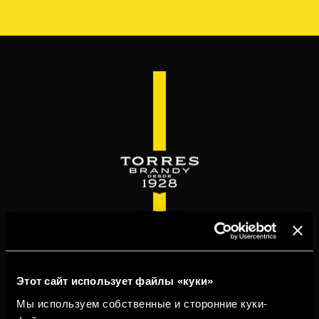
Перейти
к
основному
содержанию
WELCOME TO
TORRESBRANDY.COM
Этот сайт использует файлы «куки»
Мы используем собственные и сторонние куки-