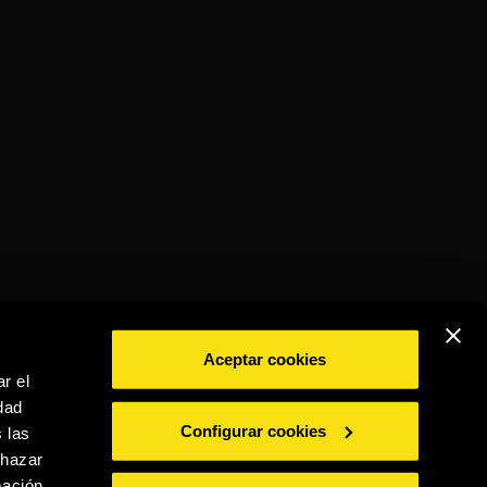
Aceptar cookies
r el
dad
BEBE CON MODERACIÓN
Configurar cookies
 las
chazar
mación