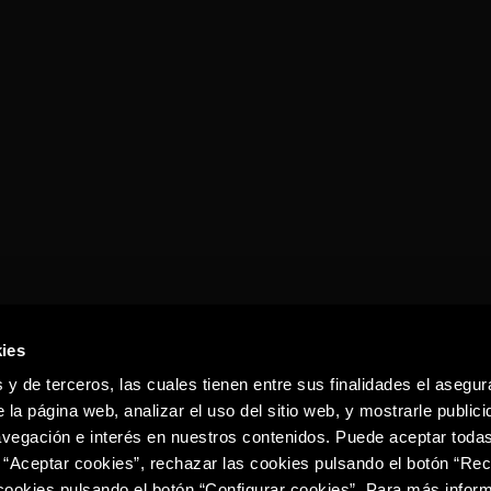
ies
 y de terceros, las cuales tienen entre sus finalidades el asegura
 la página web, analizar el uso del sitio web, y mostrarle publici
vegación e interés en nuestros contenidos. Puede aceptar todas
 “Aceptar cookies”, rechazar las cookies pulsando el botón “Re
 cookies pulsando el botón “Configurar cookies”. Para más infor