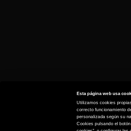
JAIME I
NEAT
Esta página web usa cook
Utilizamos cookies propias
correcto funcionamiento de
personalizada según su na
Cookies pulsando el botón
cookies”, o configurar las