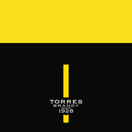
S
GAMA
RESERVA DEL MAMUT
BEYOND THE M
SERVES & MIXES
é se mezcla el brandy. Servido como bebida c
Disfrútalo, luego ámalo.