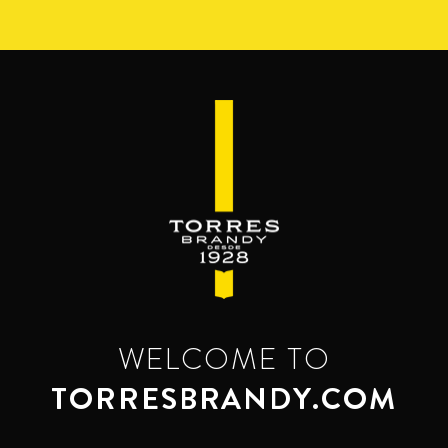
Pasar
al
contenido
principal
WELCOME TO
TORRESBRANDY.COM