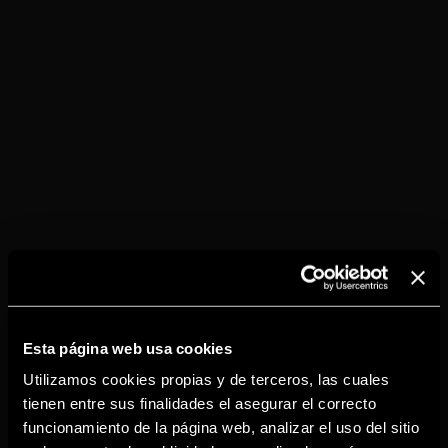
INGREDIENTES
Torres 15
Hielo
Azúcar o sirope de azúcar
Limón
Ginger Ale
Piel de limón
RECETA
Llena un vaso alto (vaso estilo Collins) hasta el
borde con hielo.
Añade 60ml de Torres 15
Exprime un limón para obtener 10ml de jugo
Esta página web usa cookies
Añade Ginger Ale
Remueve con suavidad, solo una vez.
Utilizamos cookies propias y de terceros, las cuales
Decora con un twist de limón.
tienen entre sus finalidades el asegurar el correcto
funcionamiento de la página web, analizar el uso del sitio