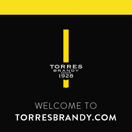
Pasar
al
contenido
principal
WELCOME TO
TORRESBRANDY.COM