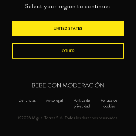
Select your region to continue:
UNITED STATES
OTHER
BEBE CON MODERACIÓN
Denuncias
Aviso legal
Política de
Política de
privacidad
cookies
©2026 Miguel Torres S.A. Todos los derechos reservados.
BRANDIS
PREMIUM