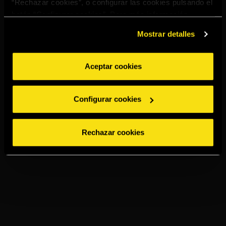
“Rechazar cookies”, o configurar las cookies pulsando el
botón “Configurar cookies”. Para más información
acceda a nuestra
Política de Cookies
.
Mostrar detalles
2010 y 2015
Aceptar cookies
Empresa verde del año
Configurar cookies
La revista británica Drink Business premia a Torres
Rechazar cookies
por su apuesta por las energías renovables en la
quinta edición de los premios internacionales
Green Awards. Una compañía comprometida
con el medioambiente.