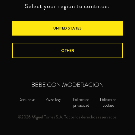
Select your region to continue:
UNITED STATES
OTHER
BEBE CON MODERACIÓN
Denuncias
Aviso legal
Política de
Política de
privacidad
cookies
©2026 Miguel Torres S.A. Todos los derechos reservados.
1928