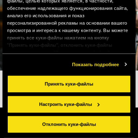
файлы, целью которых является, в частности,
обеспечение надлежащего функционирования сайта,
анализ его использования и показ
персонализированной рекламы на основании вашего
просмотра и интереса к нашему контенту. Вы можете
принять все куки-файлы нажатием на кнопку
"Принять куки-файлы", отклонить куки-файлы
нажатием на кнопку "Отклонить куки-файлы" или
настроить куки-файлы нажатием на кнопку
Показать подробнее
"Настроить куки-файлы". Для получения более
подробной информации ознакомьтесь с нашими
Правилами применения куки-файлов
.
Принять куки-файлы
Настроить куки-файлы
Отклонить куки-файлы