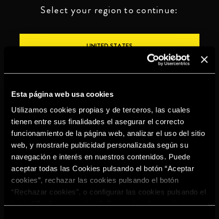
Select your region to continue:
UNITED STATES
OTHER
Esta página web usa cookies
Utilizamos cookies propias y de terceros, las cuales
tienen entre sus finalidades el asegurar el correcto
funcionamiento de la página web, analizar el uso del sitio
BEBE CON MODERACIÓN
web, y mostrarle publicidad personalizada según su
navegación e interés en nuestros contenidos. Puede
Denuncias
Aviso legal
Política de
Política de
aceptar todas las Cookies pulsando el botón “Aceptar
privacidad
cookies
cookies”, rechazar las cookies pulsando el botón
©2026 Miguel Torres S.A. Todos los derechos reservados.
“Rechazar cookies”, o configurar las cookies pulsando el
botón “Configurar cookies”. Para más información
acceda a nuestra
Política de Cookies
.