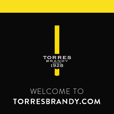
Pasar
al
contenido
principal
WELCOME TO
TORRESBRANDY.COM