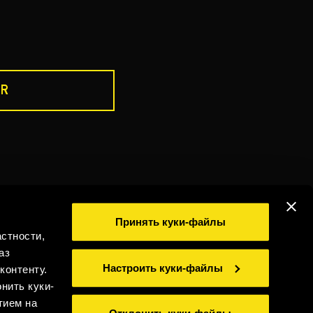
R
ПЕЙТЕ ОТВЕТСТВЕННО
ика использования cookies
Принять куки-файлы
стности,
иальность
Юридическая информация
Whistleblowing
аз
©2026 Miguel Torres S.A. Все права защищены.
Настроить куки-файлы
контенту.
нить куки-
тием на