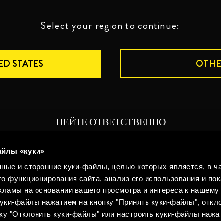
Select your region to continue:
ED STATES
OTHE
ПЕЙТЕ ОТВЕТСТВЕННО
Юридическая информация
Конфиденциальность
Полит
айлы «куки»
©2026 Miguel Torres S.A. Все права защищены.
ные и сторонние куки-файлы, целью которых является, в ча
Политика использования cookies
Конфиденц
о функционирования сайта, анализ его использования и пок
ламы на основании вашего просмотра и интереса к нашему 
уки-файлы нажатием на кнопку "Принять куки-файлы", откло
ку "Отклонить куки-файлы" или настроить куки-файлы нажа