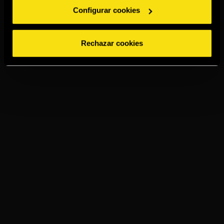
dorados. Aroma intenso con toques cálidos de canela y
Configurar cookies
vainilla. Final completo y persistente con notas aromáticas
de roble.
Rechazar cookies
MÉTODO TRADICIONAL SOLERA
ENVEJECIDO EN BARRICAS DE ROBLE AMERICANO
CON MATICES AROMÁTICOS DE ROBLE
EXPLORE NUESTRAS RECETAS