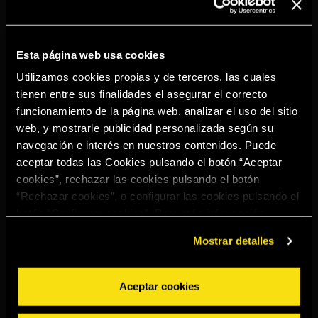
Esta página web usa cookies
Utilizamos cookies propias y de terceros, las cuales
TORRES 10
tienen entre sus finalidades el asegurar el correcto
funcionamiento de la página web, analizar el uso del sitio
web, y mostrarle publicidad personalizada según su
EXPRESIÓN
navegación e interés en nuestros contenidos. Puede
DE EQUILIBRIO
aceptar todas las Cookies pulsando el botón “Aceptar
cookies”, rechazar las cookies pulsando el botón
Y PERSONALIDAD
“Rechazar cookies”, o configurar las cookies pulsando el
botón “Configurar cookies”. Para más información
acceda a nuestra
Política de Cookies
.
Mostrar detalles
El equilibrio único y su riqueza aromática han convertido a
Torres 10 Reserva Imperial en el brandy español más
reconocido del mundo.
Aceptar cookies
Torres 10 es de color topacio oscuro, con matices