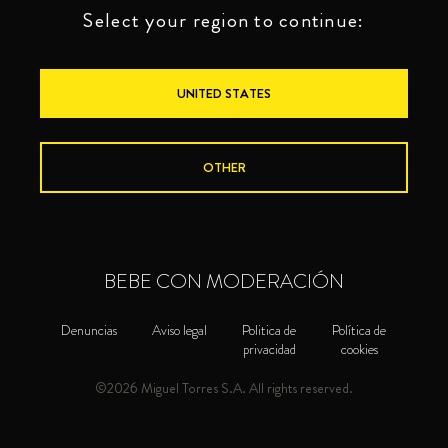
Select your region to continue:
UNITED STATES
OTHER
BEBE CON MODERACIÓN
BRANDIES
TORRES 10
Denuncias
Aviso legal
Politica de
Política de
privacidad
cookies
©2026 Miguel Torres S.A. All rights reserved.