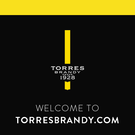
Pasar
al
contenido
principal
WELCOME TO
TORRESBRANDY.COM