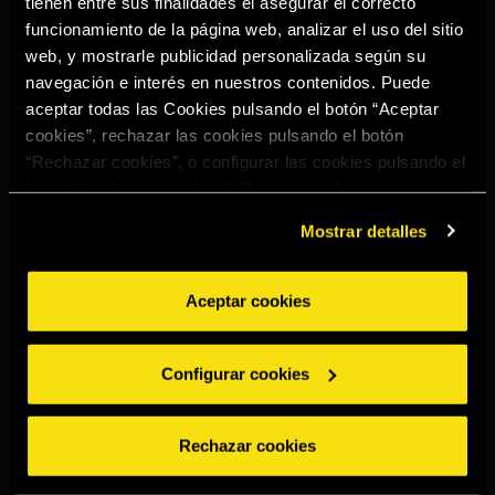
tienen entre sus finalidades el asegurar el correcto
Select your region to continue:
funcionamiento de la página web, analizar el uso del sitio
web, y mostrarle publicidad personalizada según su
navegación e interés en nuestros contenidos. Puede
UNITED STATES
aceptar todas las Cookies pulsando el botón “Aceptar
cookies”, rechazar las cookies pulsando el botón
“Rechazar cookies”, o configurar las cookies pulsando el
OTHER
botón “Configurar cookies”. Para más información
acceda a nuestra
Política de Cookies
.
Mostrar detalles
Aceptar cookies
BEBE CON MODERACIÓN
Denuncias
Aviso legal
Política de
Política de
Configurar cookies
privacidad
cookies
©2026 Miguel Torres S.A. Todos los derechos reservados.
Rechazar cookies