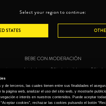
Select your region to continue:
ED STATES
OTHE
BEBE CON MODERACIÓN
nuncias
Aviso legal
Política de privacidad
Política de 
ies
©2026 Miguel Torres S.A. Todos los derechos reservados.
Política de
 y de terceros, las cuales tienen entre sus finalidades el asegura
 la página web, analizar el uso del sitio web, y mostrarle publici
vegación e interés en nuestros contenidos. Puede aceptar todas
 “Aceptar cookies”, rechazar las cookies pulsando el botón “Re