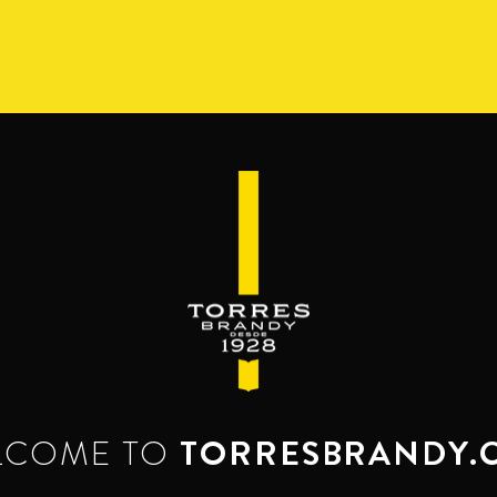
S
GAMA
RESERVA DEL MAMUT
BEYOND THE M
SERVES & MIXES
é se mezcla el brandy. Servido como bebida c
Disfrútalo, luego ámalo.
LCOME TO
TORRESBRANDY.