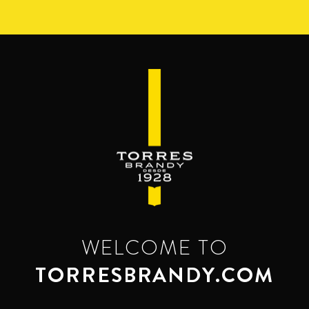
Pasar
al
contenido
principal
WELCOME TO
TORRESBRANDY.COM