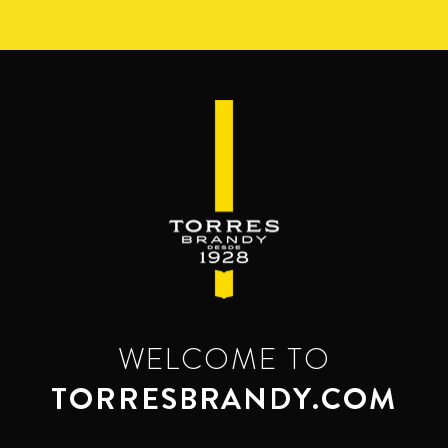
Pasar
al
contenido
principal
WELCOME TO
TORRESBRANDY.COM