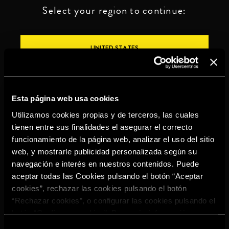
Select your region to continue:
UNITED STATES
OTHER
Esta página web usa cookies
Utilizamos cookies propias y de terceros, las cuales
tienen entre sus finalidades el asegurar el correcto
funcionamiento de la página web, analizar el uso del sitio
BEBE CON MODERACIÓN
web, y mostrarle publicidad personalizada según su
navegación e interés en nuestros contenidos. Puede
Denuncias
Aviso legal
Política de
Política de
aceptar todas las Cookies pulsando el botón “Aceptar
privacidad
cookies
cookies”, rechazar las cookies pulsando el botón
©2026 Miguel Torres S.A. Todos los derechos reservados.
“Rechazar cookies”, o configurar las cookies pulsando el
botón “Configurar cookies”. Para más información
acceda a nuestra
Política de Cookies
.