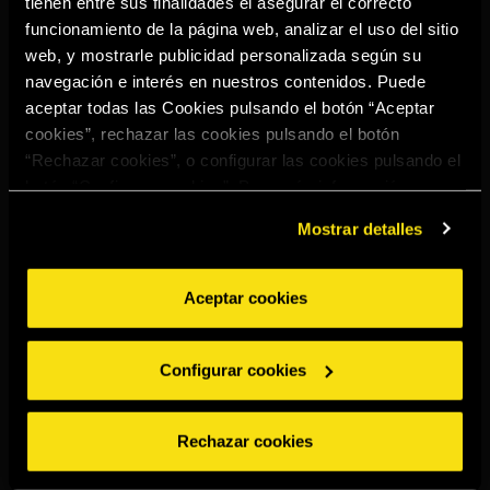
tienen entre sus finalidades el asegurar el correcto
Select your region to continue:
funcionamiento de la página web, analizar el uso del sitio
web, y mostrarle publicidad personalizada según su
navegación e interés en nuestros contenidos. Puede
UNITED STATES
aceptar todas las Cookies pulsando el botón “Aceptar
cookies”, rechazar las cookies pulsando el botón
“Rechazar cookies”, o configurar las cookies pulsando el
OTHER
botón “Configurar cookies”. Para más información
acceda a nuestra
Política de Cookies
.
Mostrar detalles
Aceptar cookies
BEBE CON MODERACIÓN
Denuncias
Aviso legal
Política de
Política de
Configurar cookies
privacidad
cookies
©2026 Miguel Torres S.A. Todos los derechos reservados.
Rechazar cookies