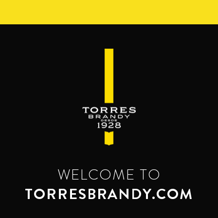
Pasar
al
contenido
principal
WELCOME TO
TORRESBRANDY.COM