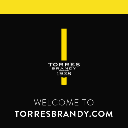
Pasar
al
contenido
principal
WELCOME TO
TORRESBRANDY.COM