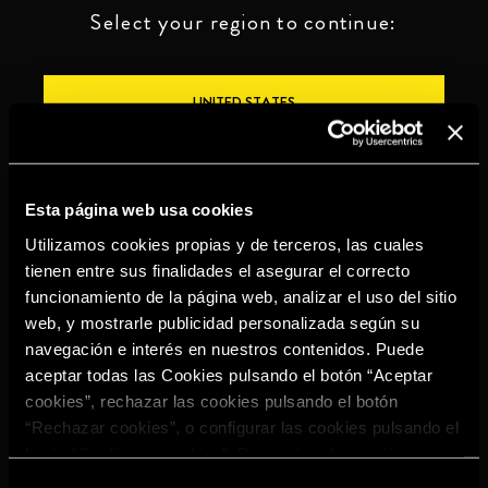
Select your region to continue:
UNITED STATES
OTHER
Esta página web usa cookies
Utilizamos cookies propias y de terceros, las cuales
tienen entre sus finalidades el asegurar el correcto
funcionamiento de la página web, analizar el uso del sitio
BEBE CON MODERACIÓN
web, y mostrarle publicidad personalizada según su
navegación e interés en nuestros contenidos. Puede
Denuncias
Aviso legal
Política de
Política de
aceptar todas las Cookies pulsando el botón “Aceptar
privacidad
cookies
cookies”, rechazar las cookies pulsando el botón
©2026 Miguel Torres S.A. Todos los derechos reservados.
“Rechazar cookies”, o configurar las cookies pulsando el
botón “Configurar cookies”. Para más información
acceda a nuestra
Política de Cookies
.