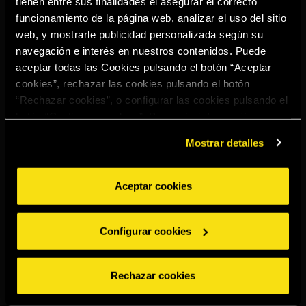
tienen entre sus finalidades el asegurar el correcto
Select your region to continue:
funcionamiento de la página web, analizar el uso del sitio
web, y mostrarle publicidad personalizada según su
navegación e interés en nuestros contenidos. Puede
UNITED STATES
aceptar todas las Cookies pulsando el botón “Aceptar
cookies”, rechazar las cookies pulsando el botón
“Rechazar cookies”, o configurar las cookies pulsando el
OTHER
botón “Configurar cookies”. Para más información
acceda a nuestra
Política de Cookies
.
Mostrar detalles
Aceptar cookies
BEBE CON MODERACIÓN
Denuncias
Aviso legal
Política de
Política de
Configurar cookies
privacidad
cookies
©2026 Miguel Torres S.A. Todos los derechos reservados.
Rechazar cookies