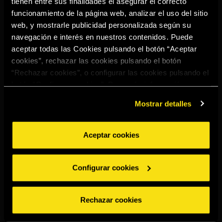
tienen entre sus finalidades el asegurar el correcto
Select your region to continue:
funcionamiento de la página web, analizar el uso del sitio
web, y mostrarle publicidad personalizada según su
navegación e interés en nuestros contenidos. Puede
UNITED STATES
aceptar todas las Cookies pulsando el botón “Aceptar
cookies”, rechazar las cookies pulsando el botón
“Rechazar cookies”, o configurar las cookies pulsando el
OTHER
botón “Configurar cookies”. Para más información
acceda a nuestra
Política de Cookies
.
Mostrar detalles
Aceptar cookies
BEBE CON MODERACIÓN
Denuncias
Aviso legal
Política de
Política de
Configurar cookies
privacidad
cookies
©2026 Miguel Torres S.A. Todos los derechos reservados.
Rechazar cookies