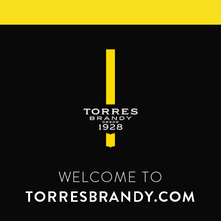
Pasar
al
contenido
principal
WELCOME TO
TORRESBRANDY.COM