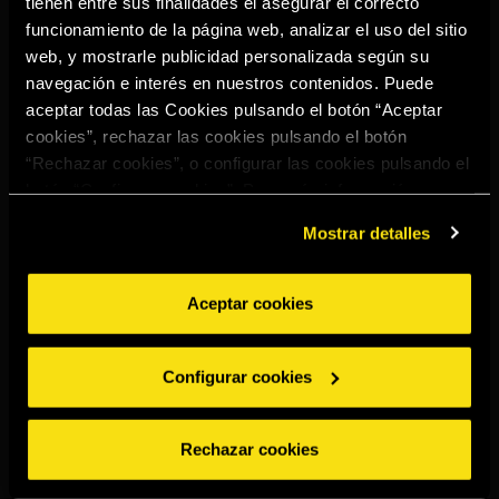
tienen entre sus finalidades el asegurar el correcto
Select your region to continue:
funcionamiento de la página web, analizar el uso del sitio
web, y mostrarle publicidad personalizada según su
navegación e interés en nuestros contenidos. Puede
UNITED STATES
aceptar todas las Cookies pulsando el botón “Aceptar
cookies”, rechazar las cookies pulsando el botón
“Rechazar cookies”, o configurar las cookies pulsando el
OTHER
botón “Configurar cookies”. Para más información
acceda a nuestra
Política de Cookies
.
Mostrar detalles
Aceptar cookies
BEBE CON MODERACIÓN
Denuncias
Aviso legal
Política de
Política de
Configurar cookies
privacidad
cookies
©2026 Miguel Torres S.A. Todos los derechos reservados.
Rechazar cookies