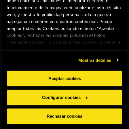
tienen entre sus finalidades el asegurar el correcto
Select your region to continue:
funcionamiento de la página web, analizar el uso del sitio
web, y mostrarle publicidad personalizada según su
navegación e interés en nuestros contenidos. Puede
UNITED STATES
aceptar todas las Cookies pulsando el botón “Aceptar
cookies”, rechazar las cookies pulsando el botón
“Rechazar cookies”, o configurar las cookies pulsando el
OTHER
botón “Configurar cookies”. Para más información
acceda a nuestra
Política de Cookies
.
Mostrar detalles
Aceptar cookies
BEBE CON MODERACIÓN
Denuncias
Aviso legal
Política de
Política de
Configurar cookies
privacidad
cookies
©2026 Miguel Torres S.A. Todos los derechos reservados.
Rechazar cookies