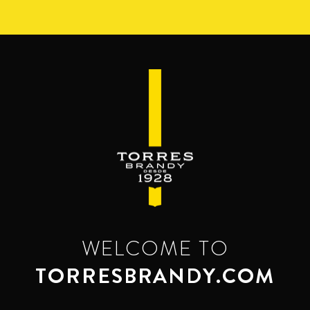
Pasar
al
contenido
principal
WELCOME TO
TORRESBRANDY.COM