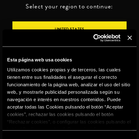
Select your region to continue:
UNITED STATES
OTHER
Esta página web usa cookies
Utilizamos cookies propias y de terceros, las cuales
tienen entre sus finalidades el asegurar el correcto
funcionamiento de la página web, analizar el uso del sitio
BEBE CON MODERACIÓN
web, y mostrarle publicidad personalizada según su
navegación e interés en nuestros contenidos. Puede
Denuncias
Aviso legal
Política de
Política de
aceptar todas las Cookies pulsando el botón “Aceptar
privacidad
cookies
cookies”, rechazar las cookies pulsando el botón
©2026 Miguel Torres S.A. Todos los derechos reservados.
“Rechazar cookies”, o configurar las cookies pulsando el
botón “Configurar cookies”. Para más información
acceda a nuestra
Política de Cookies
.