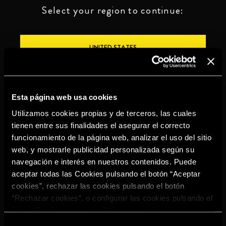
Select your region to continue:
UNITED STATES
OTHER
Esta página web usa cookies
Utilizamos cookies propias y de terceros, las cuales
tienen entre sus finalidades el asegurar el correcto
funcionamiento de la página web, analizar el uso del sitio
BEBE CON MODERACIÓN
web, y mostrarle publicidad personalizada según su
navegación e interés en nuestros contenidos. Puede
Denuncias
Aviso legal
Política de
Política de
aceptar todas las Cookies pulsando el botón “Aceptar
privacidad
cookies
cookies”, rechazar las cookies pulsando el botón
©2026 Miguel Torres S.A. Todos los derechos reservados.
“Rechazar cookies”, o configurar las cookies pulsando el
botón “Configurar cookies”. Para más información
acceda a nuestra
Política de Cookies
.