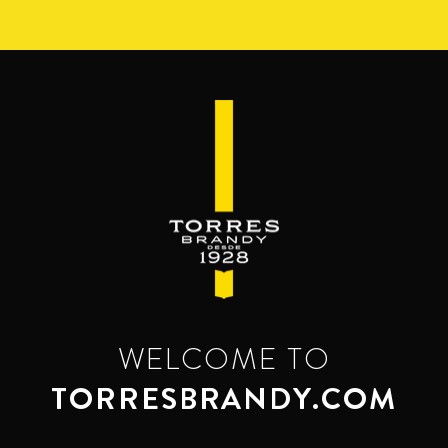
Pasar
al
contenido
principal
WELCOME TO
TORRESBRANDY.COM