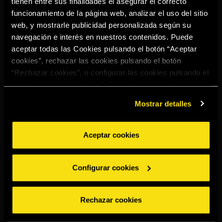
tienen entre sus finalidades el asegurar el correcto
Select your region to continue:
funcionamiento de la página web, analizar el uso del sitio
web, y mostrarle publicidad personalizada según su
navegación e interés en nuestros contenidos. Puede
UNITED STATES
aceptar todas las Cookies pulsando el botón “Aceptar
cookies”, rechazar las cookies pulsando el botón
“Rechazar cookies”, o configurar las cookies pulsando el
OTHER
botón “Configurar cookies”. Para más información
acceda a nuestra
Política de Cookies
.
Mostrar detalles
Aceptar cookies
BEBE CON MODERACIÓN
Denuncias
Aviso legal
Política de
Política de
Configurar cookies
privacidad
cookies
©2026 Miguel Torres S.A. Todos los derechos reservados.
Rechazar cookies