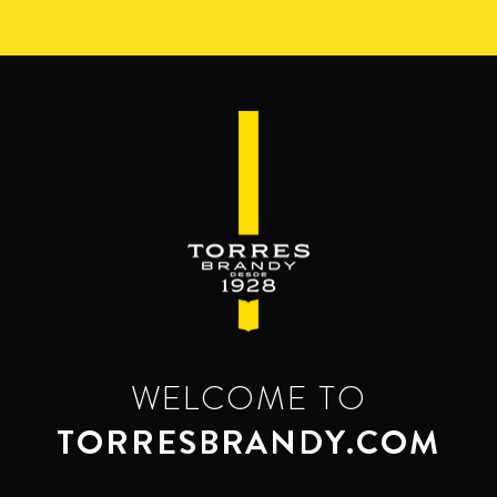
Pasar
al
contenido
principal
WELCOME TO
TORRESBRANDY.COM