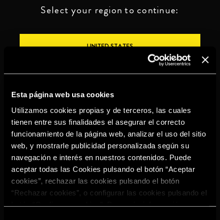
Select your region to continue:
UNITED STATES
OTHER
Esta página web usa cookies
Utilizamos cookies propias y de terceros, las cuales
tienen entre sus finalidades el asegurar el correcto
funcionamiento de la página web, analizar el uso del sitio
BEBE CON MODERACIÓN
web, y mostrarle publicidad personalizada según su
navegación e interés en nuestros contenidos. Puede
Denuncias
Aviso legal
Política de
Política de
aceptar todas las Cookies pulsando el botón “Aceptar
privacidad
cookies
cookies”, rechazar las cookies pulsando el botón
©2026 Miguel Torres S.A. Todos los derechos reservados.
“Rechazar cookies”, o configurar las cookies pulsando el
botón “Configurar cookies”. Para más información
acceda a nuestra
Política de Cookies
.