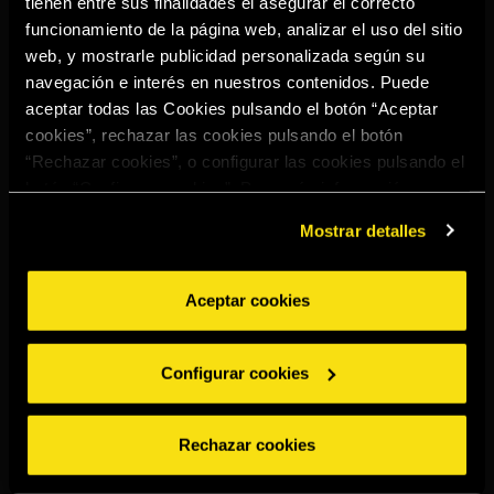
tienen entre sus finalidades el asegurar el correcto
Select your region to continue:
funcionamiento de la página web, analizar el uso del sitio
web, y mostrarle publicidad personalizada según su
navegación e interés en nuestros contenidos. Puede
UNITED STATES
aceptar todas las Cookies pulsando el botón “Aceptar
cookies”, rechazar las cookies pulsando el botón
“Rechazar cookies”, o configurar las cookies pulsando el
OTHER
botón “Configurar cookies”. Para más información
acceda a nuestra
Política de Cookies
.
Mostrar detalles
Aceptar cookies
BEBE CON MODERACIÓN
Denuncias
Aviso legal
Política de
Política de
Configurar cookies
privacidad
cookies
©2026 Miguel Torres S.A. Todos los derechos reservados.
Rechazar cookies